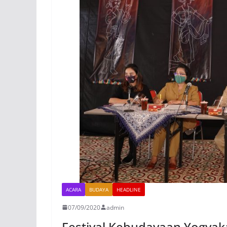
ACARA
BUDAYA
HEADLINE
07/09/2020
admin
Festival Kebudayaan Yogyaka