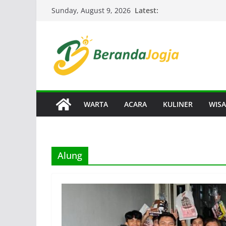
Skip
Latest:
Sunday, August 9, 2026
to
content
WARTA
ACARA
KULINER
WISA
Alung