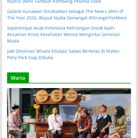
Nutrisi demi Tumbuh Kembang Peserta Didik
Galank Gunawan Dinobatkan sebagai The New L-Men of
The Year 2026, Wujud Nyata Semangat #StrongerForMore
Seperempat Anak Indonesia Kehilangan Sosok Ayah,
Ancaman Krisis Kesehatan Mental Mengintai Generasi
Muda
Jadi Destinasi Wisata Edukasi Satwa Berkelas di Klaten,
Pony Park Siap Dibuka
Warta