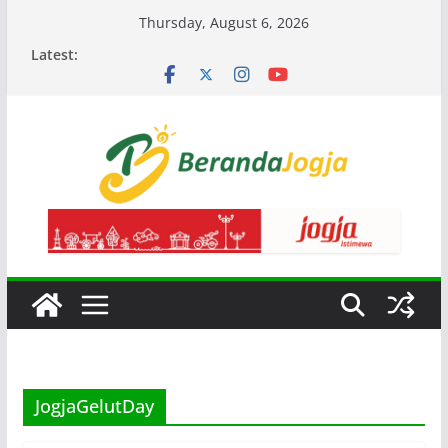
Skip
Thursday, August 6, 2026
to
Latest:
content
JogjaGelutDay