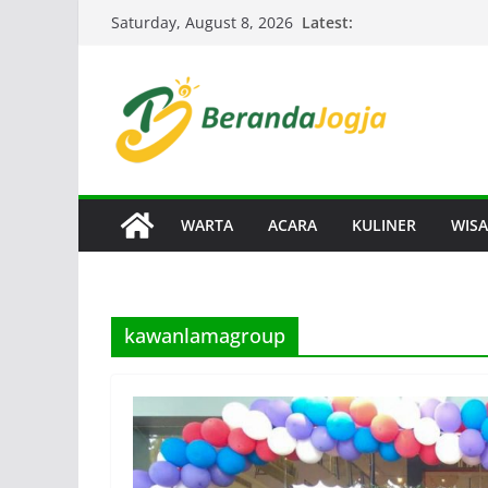
Skip
Latest:
Saturday, August 8, 2026
to
content
WARTA
ACARA
KULINER
WISA
kawanlamagroup