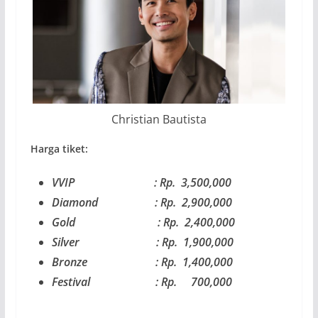
Christian Bautista
Harga tiket:
VVIP :
Rp. 3,500,000
Diamond :
Rp. 2,900,000
Gold :
Rp. 2,400,000
Silver :
Rp. 1,900,000
Bronze : Rp. 1,400,000
Festival :
Rp. 700,000