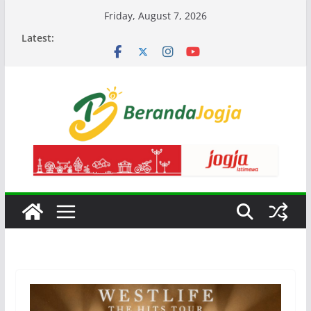
Skip
Friday, August 7, 2026
to
Latest:
content