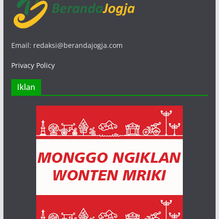
Email: redaksi@berandajogja.com
Privacy Policy
Iklan