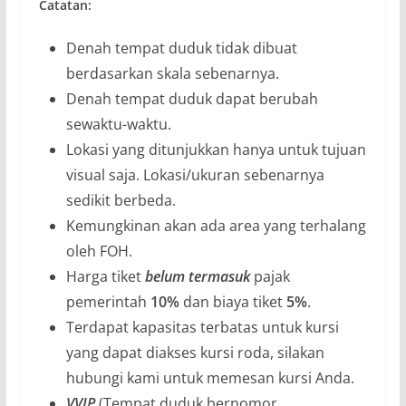
Catatan:
Denah tempat duduk tidak dibuat
berdasarkan skala sebenarnya.
Denah tempat duduk dapat berubah
sewaktu-waktu.
Lokasi yang ditunjukkan hanya untuk tujuan
visual saja. Lokasi/ukuran sebenarnya
sedikit berbeda.
Kemungkinan akan ada area yang terhalang
oleh FOH.
Harga tiket
belum termasuk
pajak
pemerintah
10%
dan biaya tiket
5%
.
Terdapat kapasitas terbatas untuk kursi
yang dapat diakses kursi roda, silakan
hubungi kami untuk memesan kursi Anda.
VVIP
(Tempat duduk bernomor,