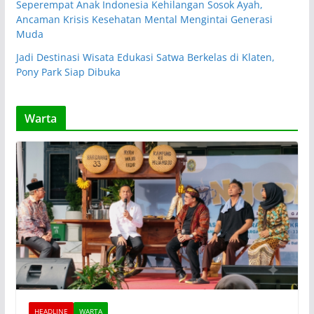
Seperempat Anak Indonesia Kehilangan Sosok Ayah,
Ancaman Krisis Kesehatan Mental Mengintai Generasi
Muda
Jadi Destinasi Wisata Edukasi Satwa Berkelas di Klaten,
Pony Park Siap Dibuka
Warta
HEADLINE
WARTA