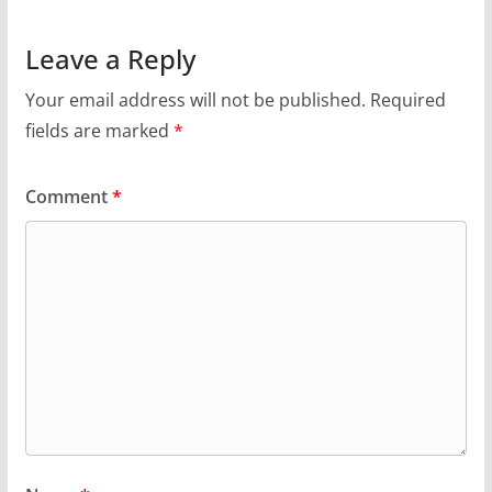
Leave a Reply
Your email address will not be published.
Required
fields are marked
*
Comment
*