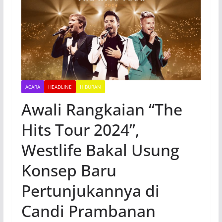
ACARA
HEADLINE
HIBURAN
Awali Rangkaian “The
Hits Tour 2024”,
Westlife Bakal Usung
Konsep Baru
Pertunjukannya di
Candi Prambanan