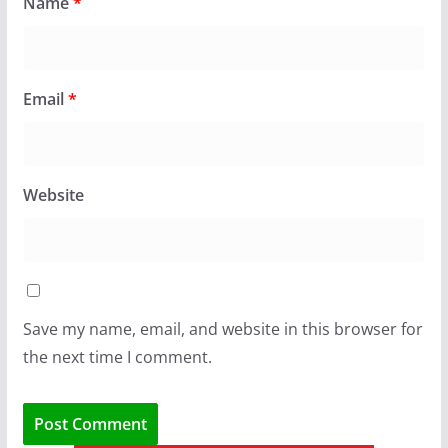
Name
*
Email
*
Website
Save my name, email, and website in this browser for
the next time I comment.