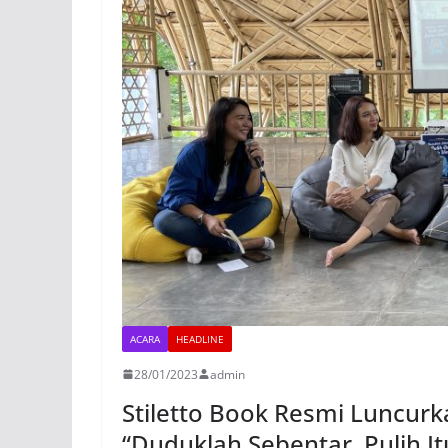
ACARA
HEADLINE
28/01/2023
admin
Stiletto Book Resmi Luncurk
“Duduklah Sebentar, Pulih I