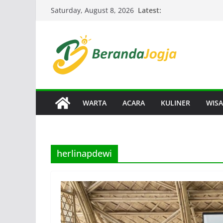
Skip
Latest:
Saturday, August 8, 2026
to
content
WARTA
ACARA
KULINER
WISA
herlinapdewi