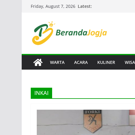
Skip
Latest:
Friday, August 7, 2026
to
content
WARTA
ACARA
KULINER
WISA
INKAI