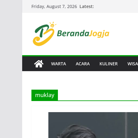
Skip
Latest:
Friday, August 7, 2026
to
content
WARTA
ACARA
KULINER
WISA
muklay