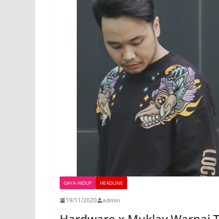
GAYA HIDUP
HEADLINE
19/11/2020
admin
Hardware x Muklay Warnai 