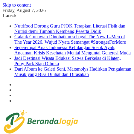
Skip to content
Friday, August 7, 2026
Latest:
Nutrifood Dorong Guru PJOK Terapkan Literasi Fisik dan
Nutrisi demi Tumbuh Kembang Peserta Didik
Galank Gunawan Dinobatkan sebagai The New L-Men of
The Year 2026, Wujud Nyata Semangat #StrongerForMore
Seperempat Anak Indonesia Kehilangan Sosok Ayah,
Ancaman Krisis Kesehatan Mental Mengintai Generasi Muda
Jadi Destinasi Wisata Edukasi Satwa Berkelas di Klaten,
Pony Park Siap Dibuka
Dari Album ke Galeri Seni, Marsmolys Hadirkan Pengalaman
Musik yang Bisa Dilihat dan Dirasakan