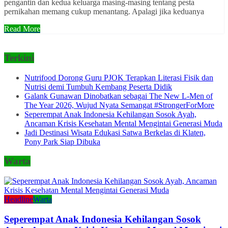
pengantin dan kedua keluarga masing-masing tentang pesta
pernikahan memang cukup menantang. Apalagi jika keduanya
Read More
Terkini
Nutrifood Dorong Guru PJOK Terapkan Literasi Fisik dan
Nutrisi demi Tumbuh Kembang Peserta Didik
Galank Gunawan Dinobatkan sebagai The New L-Men of
The Year 2026, Wujud Nyata Semangat #StrongerForMore
Seperempat Anak Indonesia Kehilangan Sosok Ayah,
Ancaman Krisis Kesehatan Mental Mengintai Generasi Muda
Jadi Destinasi Wisata Edukasi Satwa Berkelas di Klaten,
Pony Park Siap Dibuka
Warta
Headline
Warta
Seperempat Anak Indonesia Kehilangan Sosok