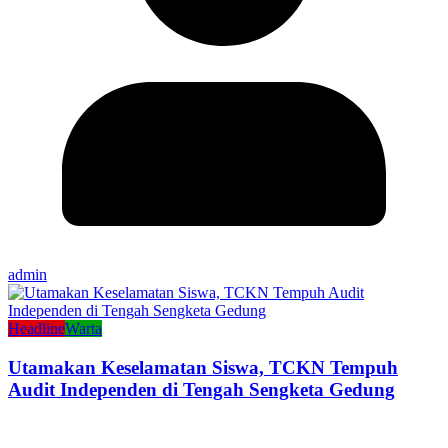
admin
Headline
Warta
Utamakan Keselamatan Siswa, TCKN Tempuh
Audit Independen di Tengah Sengketa Gedung