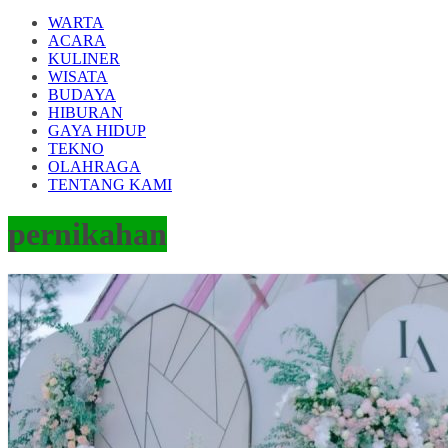
WARTA
ACARA
KULINER
WISATA
BUDAYA
HIBURAN
GAYA HIDUP
TEKNO
OLAHRAGA
TENTANG KAMI
pernikahan