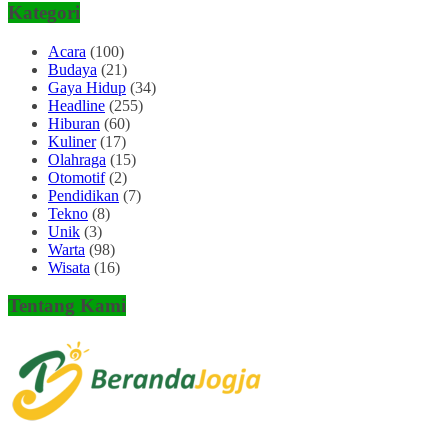
Kategori
Acara
(100)
Budaya
(21)
Gaya Hidup
(34)
Headline
(255)
Hiburan
(60)
Kuliner
(17)
Olahraga
(15)
Otomotif
(2)
Pendidikan
(7)
Tekno
(8)
Unik
(3)
Warta
(98)
Wisata
(16)
Tentang Kami