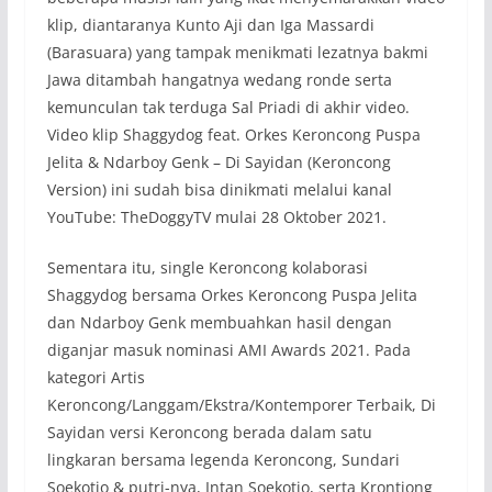
klip, diantaranya Kunto Aji dan Iga Massardi
(Barasuara) yang tampak menikmati lezatnya bakmi
Jawa ditambah hangatnya wedang ronde serta
kemunculan tak terduga Sal Priadi di akhir video.
Video klip Shaggydog feat. Orkes Keroncong Puspa
Jelita & Ndarboy Genk – Di Sayidan (Keroncong
Version) ini sudah bisa dinikmati melalui kanal
YouTube: TheDoggyTV mulai 28 Oktober 2021.
Sementara itu, single Keroncong kolaborasi
Shaggydog bersama Orkes Keroncong Puspa Jelita
dan Ndarboy Genk membuahkan hasil dengan
diganjar masuk nominasi AMI Awards 2021. Pada
kategori Artis
Keroncong/Langgam/Ekstra/Kontemporer Terbaik, Di
Sayidan versi Keroncong berada dalam satu
lingkaran bersama legenda Keroncong, Sundari
Soekotjo & putri-nya, Intan Soekotjo, serta Krontjong