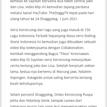
kembali ke Sayidan bersama dua tokoh sentral Joko
dan Lisa, video klip ini kemudian tayang perdana
melalui kanal YouTube: TheDoggyTV tepat pada hari
ulang tahun ke 24 Shaggydog, 1 Juni 2021.
Versi Keroncong dari lagu yang juga masuk di 150
Lagu Indonesia Terbaik Sepanjang Masa versi Rolling
Stone Indonesia ini kemudian juga dibuatkan sebuah
video klip bekerjasama dengan Collabonation.
Kembali menggandeng Bagus “Tikus” Kresnawan,
video klip Di Sayidan versi Keroncong melanjutkan
cerita tentang Joko dan Lisa. Setelah berpisah sekian
lama, kedua-nya bertemu di Warung Jawi, Ndalem
Sopingen, Kotagede untuk saling bercerita tentang
kisah kehidupannya.
Selain personil Shaggydog, Orkes Keroncong Puspa
Jelita dan Ndarboy Genk, tampak cameo dari
beberapa musisi lain yang ikut menyemarakkan video