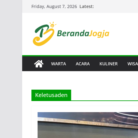
Skip
Latest:
Friday, August 7, 2026
to
content
WARTA
ACARA
KULINER
WISA
Keletusaden