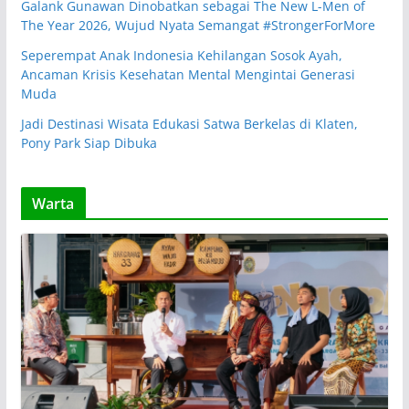
Galank Gunawan Dinobatkan sebagai The New L-Men of
The Year 2026, Wujud Nyata Semangat #StrongerForMore
Seperempat Anak Indonesia Kehilangan Sosok Ayah,
Ancaman Krisis Kesehatan Mental Mengintai Generasi
Muda
Jadi Destinasi Wisata Edukasi Satwa Berkelas di Klaten,
Pony Park Siap Dibuka
Warta